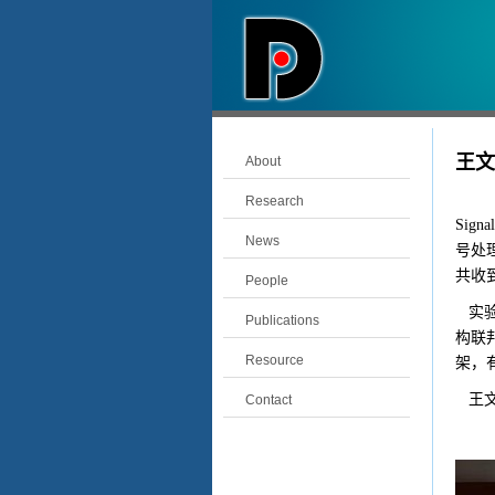
王文
About
20
Research
Signal
News
号处
共收
People
实验
Publications
构联
Resource
架，
王文
Contact