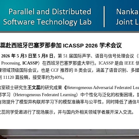
蕊赴西班牙巴塞罗那参加 ICASSP 2026 学术会议
年
月
日至
月
日
，第
届国际声学、语音与信号处理会议（
26
5
3
5
8
51
）在西班牙巴塞罗那盛大举行。
是由
 Processing,
ICASSP
ICASSP
IEEE
理领域顶级国际会议，也是
推荐的
类会议，涵盖了语音识别、多
CCF
B
到
篇投稿，接受率约为
。
11120
40%
室硕士研究生
王文蕊
的研究成果
《
Heterogeneous Adversarial Federated Le
邦学习（
）中个性化与泛化的权衡困境，
Heterogeneous Federated Learning
有效提升了模型异构联邦学习下的模型准确率与公平性，同时降低了通信
蕊同学受邀进行了现场展示，并与国内外相关领域学者展开深入交流。