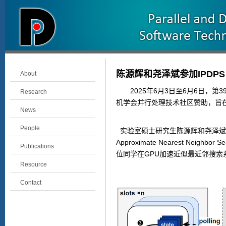
陈源辉和尧泽斌参加IPDPS 
About
2025
年
6
月
3
日至
6
月
6
日，第
3
Research
机学会并行处理技术社区赞助，旨
News
People
实验室硕士研究生陈源辉和尧泽斌
Approximate Nearest Neighbor S
Publications
位同学在
GPU
加速近似最近邻搜索
Resource
Contact