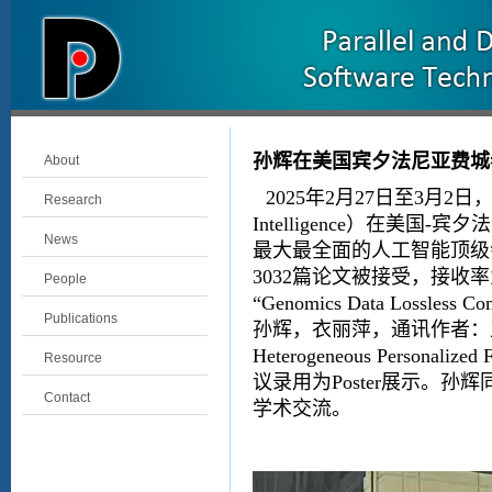
孙辉在美国宾夕法尼亚费城参加
About
2025
年
2
月
27
日至
3
月
2
日
Research
Intelligence
）在美国
-
宾夕法
News
最大最全面的人工智能顶级
3032
篇论文被接受，接收率
People
“Genomics Data Lossless Com
Publications
孙辉，衣丽萍，通讯作者：
Heterogeneous Personalized 
Resource
议录用为
Poster
展示。孙辉
Contact
学术交流。