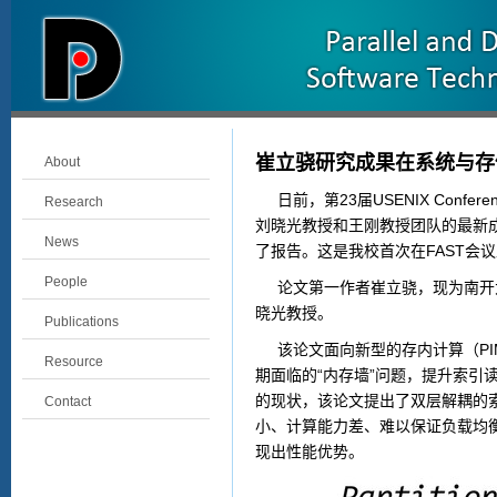
崔立骁研究成果在系统与存储
About
日前，第
23
届
USENIX Conferenc
Research
刘晓光教授和王刚教授团队的最新
News
了报告。这是我校首次在
FAST
会议
People
论文第一作者崔立骁，现为南开
晓光教授。
Publications
该论文面向新型的存内计算（
PI
Resource
期面临的“内存墙”问题，提升索
的现状，该论文提出了双层解耦的
Contact
小、计算能力差、难以保证负载均
现出性能优势。