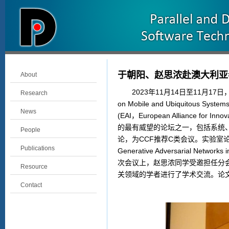
于朝阳、赵思浓赴澳大利亚参加E
About
2023
年
11
月
14
日至
11
月
17
日
Research
on Mobile and Ubiquitous Systems
News
(EAI
，
European Alliance for Innov
的最有威望的论坛之一，包括系统
People
论，为
CCF
推荐
C
类会议。实验室论
Publications
Generative Adversarial Networks
次会议上，赵思浓同学受邀担任分
Resource
关领域的学者进行了学术交流。论
Contact