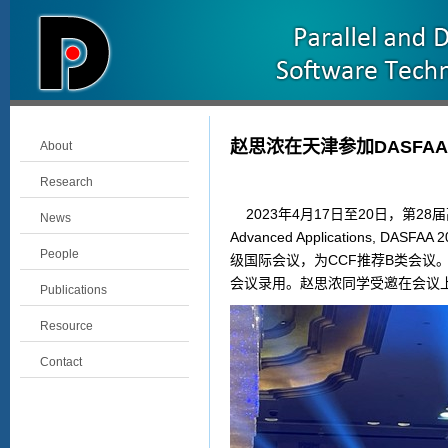
赵思浓在天津参加DASFAA 
About
Research
2023
年
4
月
17
日至
20
日，第
28
届
News
Advanced Applications, DASFAA 2
People
级国际会议，为
CCF
推荐
B
类会议。
会议录用。赵思浓同学受邀在会议
Publications
Resource
Contact