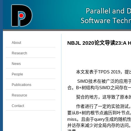
NBJL 2020论文导读23:A High
About
Research
News
TPDS 2019
本文发表于
，提
People
SIMD
技术在被广泛的应用
Publications
B+
SIMD
合。
树结构与
之间存在
Resource
契合的地方，这导致了原本
Contact
作者进行了一定的实验测试
B+
要从
树的根节点遍历到叶节点
miss
query
。且由于
生成的随机
并访存来减少对全局内存的访问