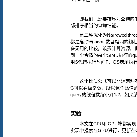
即我们只需要排序对查询的
部排序相当的查询性能。
Narrowed threa
第二种优化为
fanout
都是启动与
数目相同的线
多无用的比较，浪费计算资源。
SIMD
qu
到一个合适的每个
执行的
S
T
GS
用
代替执行时间
，
表示执
这个比值公式可以比较两种
G
可以看做常数，所以这个比值
query
1/2
的线程数缩小到
，如果
实验
CPU
GPU
本文在
和
端都实现
GPU
实现中搜索在
进行，更新在