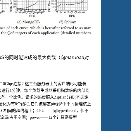
oS
的同时能达成的最大负载（向
max load
对
有
10Gbps
连接
2.
这三台服务器上的客户端尽可能装
端运行
1
分钟，每个负载生成器采用指数级的内部到
求有一个比例。请求的热度服从
Zipfian
分布
(
齐夫定
始化为有
8
个线程
,
它们被绑定
pin
到
8
个不同物理核上
LC
相同的超线程上；
CPU
——同
hyperthread
，但不
流量
/
占用空间；
power
——
12
个计算密集型