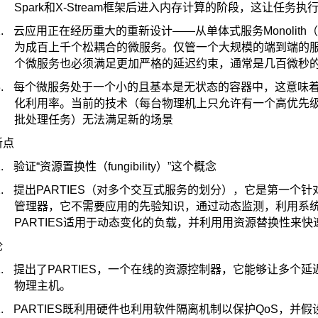
Spark
和
X-Stream
框架后进入内存计算的阶段，这让任务执
.
云应用正在经历重大的重新设计——从单体式服务
Monolith
（
为成百上千个松耦合的微服务。仅管一个大规模的端到端的
个微服务也必须满足更加严格的延迟约束，通常是几百微秒
.
每个微服务处于一个小的且基本是无状态的容器中，这意味
化利用率。当前的技术（每台物理机上只允许有一个高优先
批处理任务）无法满足新的场景
新点
.
验证“资源置换性（
fungibility
）”这个概念
.
提出
PARTIES
（对多个交互式服务的划分），它是第一个针
管理器，它不需要应用的先验知识，通过动态监测，利用系
PARTIES
适用于动态变化的负载，并利用用资源替换性来快
论
.
提出了
PARTIES
，一个在线的资源控制器，它能够让多个延
物理主机。
.
PARTIES
既利用硬件也利用软件隔离机制以保护
QoS
，并假