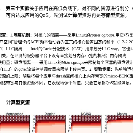
.
第三个实验
关于应用在高低负载下，对不同的资源进行划分
可否达成应用的
QoS
。先测试
计算型
资源再是
存储型
资源。
配置
：
1.
隔离机制
：对核心的隔离——采用
Linux
的
cpuset cgroups
,
用它将指
用户空间”管理卡的
ACPI
频率驱动器为宣宗的核心设置固定的频率（
1.2-2.2
中；
LLC
隔离——
Intel
的
Cache
分配技术（
CAT
）用来划分
LLC way
，它也
相关，在评测的服务器平台下没有直接划分内存带宽的机制；内存隔离—
使用量；磁盘隔离——采用
Linux
的
blkio cgroups
来限制每个容器的磁盘读
（
HTB
）的
qdisc
流量控制调度器来限制上传带宽。
2.
实验步骤
：先单独运
资源的上限；随后将每个应用与
thrash
空闲核心上内存带宽的
micro-BENC
网络带宽与其他资源不同，它表现地像个阈值，只要它足够
QoS
就能满足
计算型资源