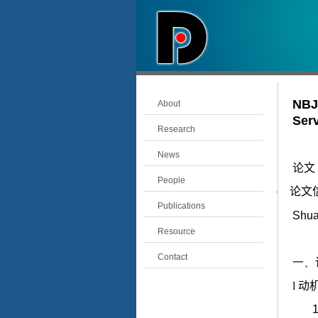
NBJ
About
Ser
Research
News
论文
People
论文
·
Publications
Shua
Resource
Contact
一、
l
动
1