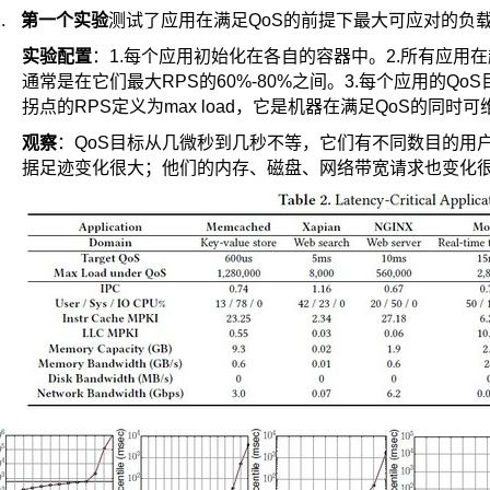
.
第一个实验
测试了应用在满足
QoS
的前提下最大可应对的负
实验配置
：
1.
每个应用初始化在各自的容器中。
2.
所有应用在
通常是在它们最大
RPS
的
60%-80%
之间。
3.
每个应用的
QoS
拐点的
RPS
定义为
max load
，它是机器在满足
QoS
的同时可
观察
：
QoS
目标从几微秒到几秒不等，它们有不同数目的用
据足迹变化很大；他们的内存、磁盘、网络带宽请求也变化