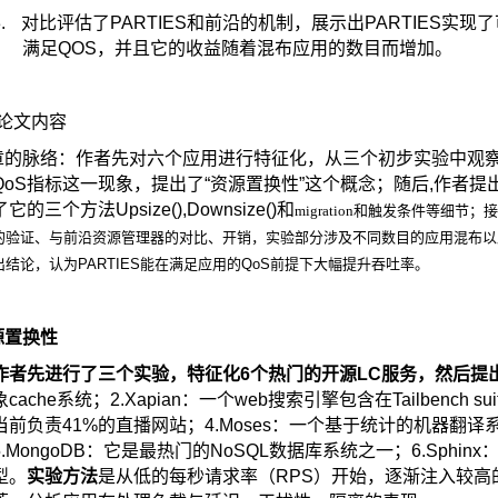
.
对比评估了
PARTIES
和前沿的机制，展示出
PARTIES
实现了
满足
QOS
，并且它的收益随着混布应用的数目而增加。
论文内容
章的脉络：作者先对六个应用进行特征化，从三个初步实验中观
QoS
指标这一现象，提出了“资源置换性”这个概念；随后
,
作者提
了它的三个方法
Upsize(),Downsize()
和
migration
和触发条件等细节；接
的验证、与前沿资源管理器的对比、开销，实验部分涉及不同数目的应用混布以
出结论，认为
PARTIES
能在满足应用的
QoS
前提下大幅提升吞吐率。
源置换性
作者先进行了三个实验，特征化
6
个热门的开源
LC
服务，然后提
象
cache
系统；
2.Xapian
：一个
web
搜索引擎包含在
Tailbench sui
当前负责
41%
的直播网站；
4.Moses
：一个基于统计的机器翻译
5.MongoDB
：它是最热门的
NoSQL
数据库系统之一；
6.Sphinx
型。
实验方法
是从低的每秒请求率（
RPS
）开始，逐渐注入较高