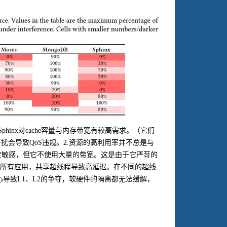
Sphinx
对
cache
容量与内存带宽有较高需求。（它们
干扰会导致
QoS
违规。
2.
资源的高利用率并不总是与
度敏感，但它不使用大量的带宽。这是由于它严苛的
所有应用，共享超线程导致高延迟。在不同的超线
心导致
L1
、
L2
的争夺，软硬件的隔离都无法缓解，