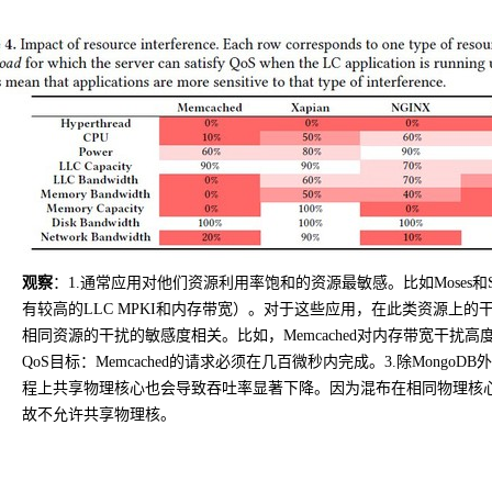
观察
：
1.
通常应用对他们资源利用率饱和的资源最敏感。比如
Moses
和
有较高的
LLC MPKI
和内存带宽）。对于这些应用，在此类资源上的
相同资源的干扰的敏感度相关。比如，
Memcached
对内存带宽干扰高
QoS
目标：
Memcached
的请求必须在几百微秒内完成。
3.
除
MongoDB
外
程上共享物理核心也会导致吞吐率显著下降。因为混布在相同物理核
故不允许共享物理核。