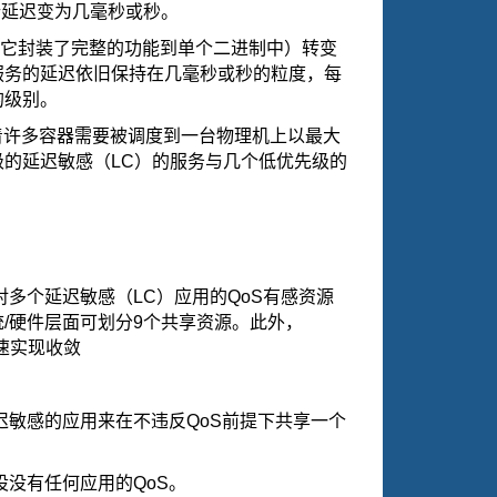
行延迟变为几毫秒或秒。
它封装了完整的功能到单个二进制中）转变
服务的延迟依旧保持在几毫秒或秒的粒度，每
的级别。
着许多容器需要被调度到一台物理机上以最大
级的延迟敏感（
LC
）的服务与几个低优先级的
对多个延迟敏感（
LC
）应用的
QoS
有感资源
统
/
硬件层面可划分
9
个共享资源。此外，
速实现收敛
迟敏感的应用来在不违反
QoS
前提下共享一个
设没有任何应用的
QoS
。