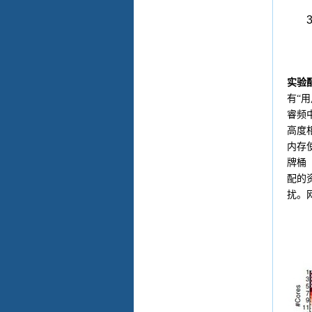
3
实验
有“
睿频
高度
内存
牌桶
配的
扰。