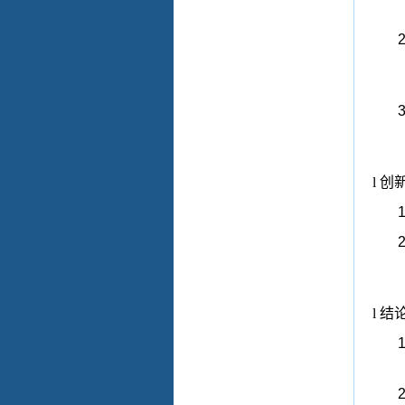
2
3
l
创
1
2
l
结
1
2