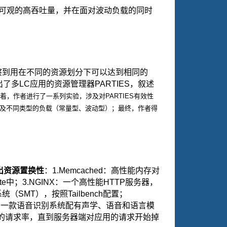
可观的高吞吐量，并在面对波动负载的同时
察到用在不同的资源划分下可以达到相同的
出了多
LC
应用的资源管理器
PARTIES
，叙述
着，作者进行了一系列实验，涉及对
PARTIES
有效性
及不同类型的负载（常量型、波动型）；最终，作者得
出资源置换性
：
1.Memcached
：高性能内存对
te
中；
3.NGINX
：一个高性能
HTTP
服务器，
系统（
SMT
），按照
Tailbench
配置；
：一款语音识别系统配有声学、语音和语言模
的请求率，直到服务器端对应用的请求开始掉