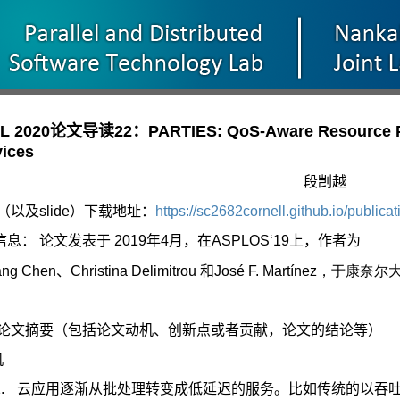
L 2020论文导读22：PARTIES: QoS-Aware Resource Partit
vices
段剀越
（以及
slide
）下载地址：
https://sc2682cornell.github.io/publicat
信息： 论文发表于
2019
年
4
月，在
ASPLOS
‘
19
上，作者为
ng Chen
、
Christina Delimitrou
和
José F. Martínez
，于康奈尔
论文摘要（包括论文动机、创新点或者贡献，论文的结论等）
机
.
云应用逐渐从批处理转变成低延迟的服务。比如传统的以吞