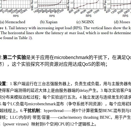
2.
第二个实验
是关于应用在
microbenchmark
的干扰下，在满足
Q
齐），这个实验探究不同资源对应用达成
QoS
的影响；
设置
：
1.
客户端运行在三台志强服务器上，负责生成负载，用与主服务器
使得客户端测得的延迟大体上是由服务器端的
delay
产生。
3.
每次实验客户
间分布来模拟泊松过程；每个实验运行五次。
4.
独立发送与连续发生的请
5.
每个
LC
负载与
microbenchmark
混布（争夺系统不同资源），每个应用初
超线程上。
6.
干扰机制
：
hyperthread
——将
8
个计算密集型
BENC
混布到与
理核；
LLC/
内存的 带宽
/
容量——
cache/memory thrashing BENC
，用于产生
C
（
power viruses
）映射到
6
个空闲
CPU
的
12
个逻辑核上。