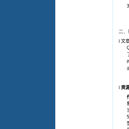
3
二、
l
文
l
资