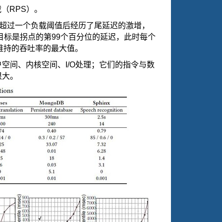
载（
RPS
）。
超过一个负载阈值后经历了尾延迟的激增，
目标是拐点的第
99
个百分位的延迟，此时每个
维持的吞吐率的最大值。
户空间、内核空间、
I/O
处理；它们的指令与数
很大。