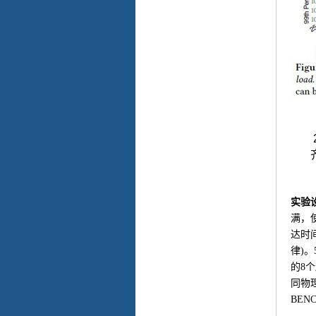
实验
满，
达时
律
)
。
的
8
个
同物
BEN