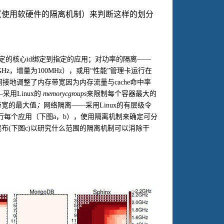
（使用软硬件的隔离机制）来判断这样的划分
定的核心
id
绑定到指定的应用；对功率的隔离——
GHz
，增量为
100MHz
），或用“性能”管理卡运行在
间接地调整了内存带宽因为内存流量与
cache
命中率
—采用
Linux
的
memory
cgroups
来限制每个容器最大的
带宽的最大值
；
网络隔离——采用
Linux
的有层级令
行每个应用（下图
a
，
b
），使用隔离机制来确定可分
混布
(
下图
c)
以研究什么范围的隔离机制可以消除干
。