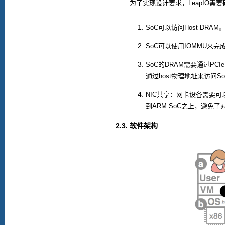
为了实现设计要求，
LeapIO
需要
SoC
可以访问
Host DRAM
SoC
可以使用
IOMMU
来完
SoC
的
DRAM
需要通过
PCIe
通过
host
物理地址来访问
S
NIC
共享：网卡设备需要可
到
ARM SoC
之上，避免了
2.3.
软件架构