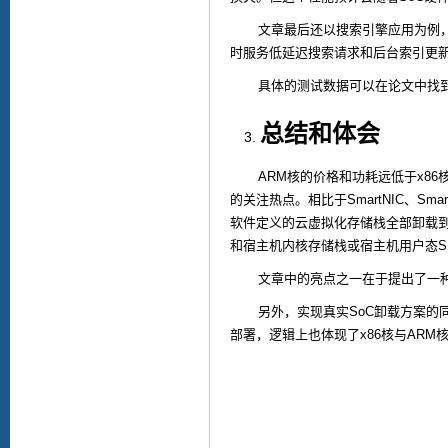
文章最后还以搜索引擎应用为例
时服务低延迟搜索请求和后台索引更
具体的测试数据可以在论文中找
总结和体会
ARM
核的价格和功耗远低于
x86
的关注热点。相比于
SmartNIC
、
Smar
软件定义的云虚拟化存储栈全部卸载
和宿主机内核存储栈或宿主机用户态
S
文章中的亮点之一在于提出了一
另外，实现真实
SoC
卸载方案的
部署，逻辑上也体现了
x86
核与
ARM