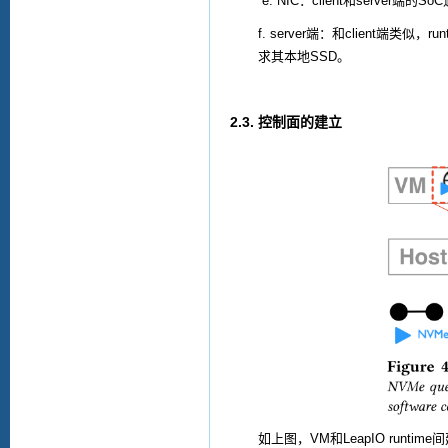
e. NIC
：
client
和
server
端的
SoC
f. server
端：和
client
端类似，
run
求其本地
SSD
。
2.3.
控制面的建立
如上图，
VM
和
LeapIO runtime
间