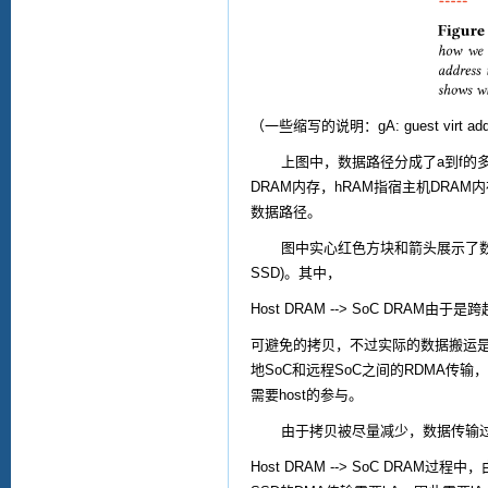
（一些缩写的说明：
gA: guest virt ad
上图中，数据路径分成了
a
到
f
的
DRAM
内存，
hRAM
指宿主机
DRAM
内
数据路径。
图中实心红色方块和箭头展示了
SSD)
。其中，
Host DRAM --> SoC DRAM
由于是跨
可避免的拷贝，不过实际的数据搬运
地
SoC
和远程
SoC
之间的
RDMA
传输，
需要
host
的参与。
由于拷贝被尽量减少，数据传输
Host DRAM --> SoC DRAM
过程中，