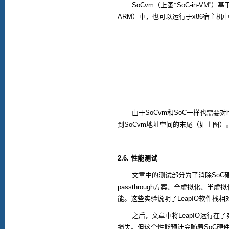
SoCvm
（上图“
SoC-in-VM”
）基
ARM
）中，也可以运行于
x86
宿主机
由于
SoCvm
和
SoC
一样也需要对
到
SoCvm
地址空间的末尾（如上图）
2.6.
性能测试
文章中的测试部分为了消除
SoC
passthrough
方案、全虚拟化、半虚拟
能。这些实验说明了
LeapIO
软件栈相
之后，文章中将
LeapIO
运行在了
损失。但这个性能预计会随着
SoC
硬