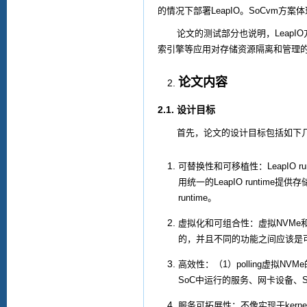
的情况下部署
LeapIO
。
SoCvm
方案体
论文的测试部分也说明，
LeapIO
索引擎等应用对存储资源隔离和管理
论文内容
2.1.
设计目标
首先，论文的设计目标包括如下
可替换性和可移植性：
LeapIO ru
用统一的
LeapIO runtime
提供存
runtime
。
虚拟化和可组合性：虚拟
NVMe
的，并且不同的功能之间应该是
高效性：（
1
）
polling
虚拟
NVMe
SoC
中运行的服务、网卡设备、
服务可拓展性：不像实现于
kerne