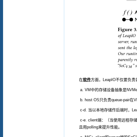
在
软件
方面，
LeapIO
不仅要负责
a. VM
中的存储设备抽象是
NVM
b. host OS
只负责
queue-pair
在
V
c-d.
当以本地存储作后端时，
Le
c-e. client
端：（当使用远程存
且用
polling
来提升性能。