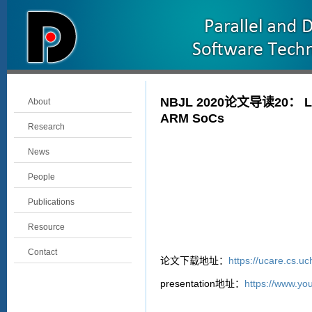
NBJL 2020论文导读20： LeapI
About
ARM SoCs
Research
News
People
Publications
Resource
Contact
https://ucare.cs.u
论文下载地址：
presentation
https://www.
地址：