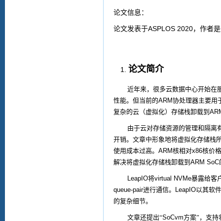
论文信息：
ASPLOS 2020
论文发表于
，作者是
论文简介
近年来，很多云数据中心开始在
性能。但当前的
ARM
协处理器主要用
复杂的云（虚拟化）存储栈卸载到
AR
由于云对存储资源的管理和隔离
开销。文章中形象地将虚拟化存储栈所
使用成本过高。
ARM
核相对
x86
核价
解决将虚拟化存储栈卸载到
ARM SoC
LeapIO
将
virtual NVMe
暴露给客
queue-pair
进行通信。
LeapIO
以其软件
的复杂细节。
文章还提出“
SoCvm
方案”，支持