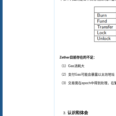
Zether
目前存在的不足：
（
1
）
Gas
消耗大
（
2
）支付
Gas
可能会暴露
以太坊地址
（
3
）
交易需在
epoch
中得到处理
，在
认识和体会