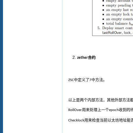
合约
zether
中定义了
中
方法
。
ZSC
7
以上是
两个内部方法，其他外部方法
用来处理上一个
收到的
RollOver
epoch
用
来检查当前以太坊地址能
Checklock