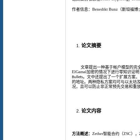
作者信息
：
Benedikt Bunz
（
斯坦福
博
论文摘要
文章提出一种
基于帐户模型
的
完
ElGamal
加密的情况下进行零知识证明
。文中还提出了一个扩展方案，
Bullets
的地址。
两种隐私方案均可
与以太坊
况
，且
可以防止非正常预先交易和重
论文内容
方法概述：
Zether
智能合约（
ZSC
），