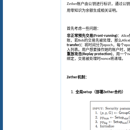
Zether
账户由公钥进行标识，通过公
用零知识为余额生成相关证明。
首先考虑
一些问题
：
非正常预先交易
：
(
Front-running
)
Alice
账，若
的交易先被处理，那么
Bob
Alice
：
将时间分为
，每个
transfer
)
epoch
epo
入列表
。
用户想要操作她的账户时，
重放攻击
，
用一个
(
Replay protection
)
n
绑定，交易被处理时
将递增。
nonce
机制：
Z
ether
全局
（部署
合约
）
setup
Zether