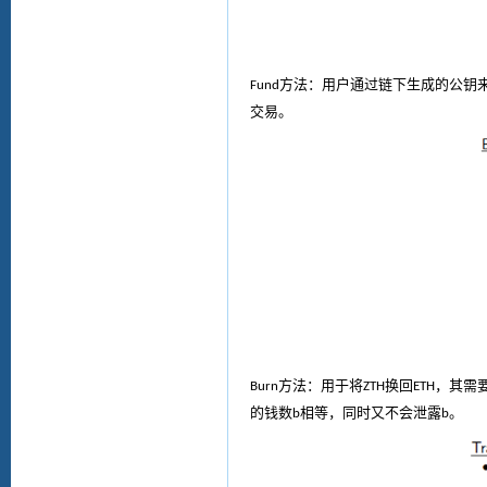
方法：
用户通过链下生成的公钥
Fund
交易
。
方法：
用于将
换回
，其
需
Burn
ZTH
ETH
的钱数
相等，
同时
又不会泄露
。
b
b