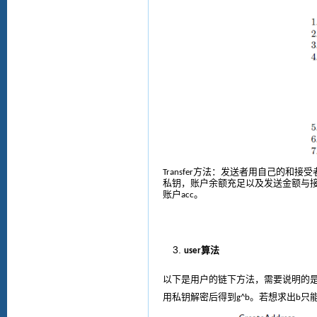
方法：
发送者用自己的和接受
Transfer
私钥，账户余额充足以及发送金额与
账户
。
acc
算法
user
以下是
用户的链下方法
，
需要说明的
用私钥解密后得到
。
若想求出
只
g^b
b