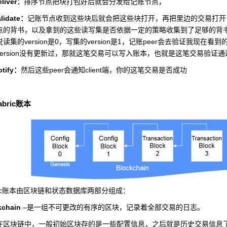
liver
：
排序节点把块打包好后就会分发给记账节点，
lidate
：
记账节点收到这些块后就会把这些块打开，再把里边的交易打开
点的背书，以及拿到的这些读写集是否依据一定的策略收集到了足够的背
version
0
version
1
peer
说读集的
是
，写集的
是
，记账
会去验证我现在看到
ersion
没有更新过，那就这笔交易可以写入账本，也就是这笔交易验证通
tify
peer
client
：
然后这些
会通知
端，你的这笔交易是否成功
abric
账本
c
账本由区块链和状态数据库两部分组成：
kchain
–
是一组不可更改的有序的区块，记录着全部交易的日志。
在区块链中，一般初始区块存的是一些配置信息，之后就是历史交易信息