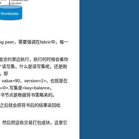
ng peer
fabric
，需要强调在
中，每一
能合约里边执行，执行的时候会看你
个读写集，什么是读写集呢，还是刚
，即
value=90
version=1>
，
，
，也就是在
n=0>,
<key=balance
写集是
，
背书节点是根据背书策略来的。
之后就会把背书后的结果返回给
，然后把这些交易打包成块，这里它