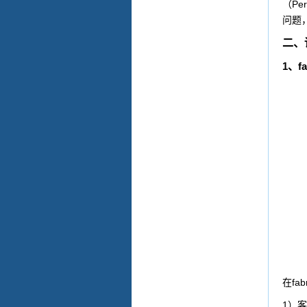
Per
（
问题
二、
1
f
、
fab
在
1
）客