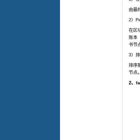
由最
2
P
）
在区
账本
书节
3
）排
排序
节点
2
、
fa