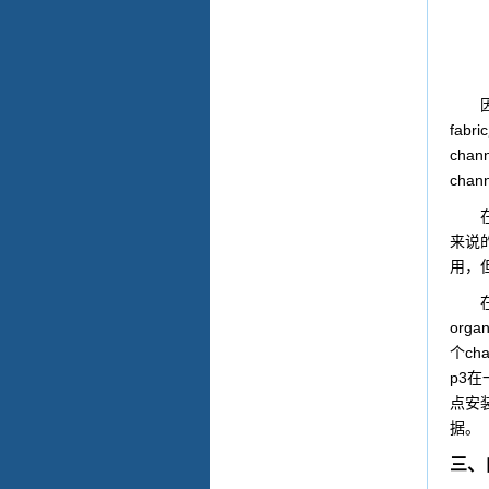
fabric
chann
chann
来说
用，
organ
cha
个
p3
在
点安
据。
三、