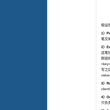
假设
1
P
）
笔交
2
E
）
这笔
刚说
<key=
写之
valu
3
R
）
client
4
O
）
只负