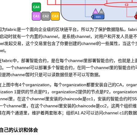
fabric
fabri
因为
是一个面向企业级的区块链平台，所以为了保护数据隐私，
channel
channel
启动时就有一个内置的
，是系统
，对用户和开发人员是
el
channel
发起交易，这个交易里包含了你要创建的
的一些属性，当这个
el
。
fabric
channel
在
中，部署智能合约，是在每个
里部署智能合约，也就是上
channel
channel
的。一个
可以部署多个智能合约，在同一个
里的智能合约
channel
但是跨
暂时只是可以读数据但是不可以写数据。
4
organization
organization
CA
organ
在上图中有
个
，每个
都要安装自己的
，
ization 1
P1
organization2
P2
organizatio
提供的节点是
，
提供的节点是
，
nnel
channel
chaincode
cc1
S5
里，在这个
里安装的
是
，安装的智能合约时
channel
channel
chaincode
cc2
一个
里，在这个
里安装的
是
，这两个组织维
A1 A2
channel c1
装在两个通道里，维护着两套账本；组织
可以访问
的数据
自己的认识和体会