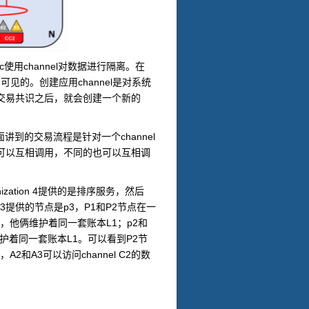
c
channel
使用
对数据进行隔离。在
channel
不可见的。创建应用
是对系统
交易共识之后，就会创建一个新的
channel
面讲到的交易流程是针对一个
可以互相调用，不同的也可以互相调
ization 4
提供的是排序服务，然后
n3
p3
P1
P2
提供的节点是
，
和
节点在一
L1
p2
，他俩维护着同一套账本
；
和
L1
P2
护着同一套账本
。可以看到
节
A2
A3
channel C2
，
和
可以访问
的数