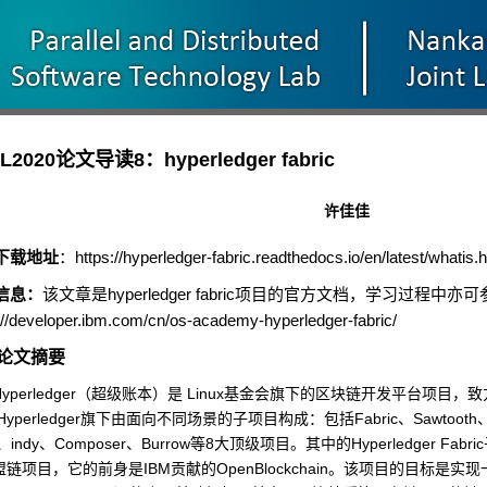
L2020论文导读8：hyperledger fabric
许佳佳
https://hyperledger-fabric.readthedocs.io/en/latest/whatis.
下载地址
：
hyperledger fabric
信息：
该文章是
项目的官方文档，学习过程中亦可
://developer.ibm.com/cn/os-academy-hyperledger-fabric/
论文摘要
yperledger
Linux
（超级账本）是
基金会旗下的区块链开发平台项目，致
Hyperledger
Fabric
Sawtooth
旗下由面向不同场景的子项目构成：包括
、
indy
Composer
Burrow
8
Hyperledger Fabric
、
、
、
等
大顶级项目。其中的
IBM
OpenBlockchain
盟链项目，它的前身是
贡献的
。该项目的目标是实现