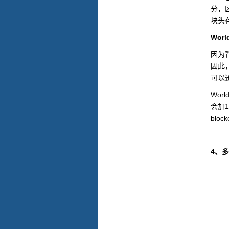
分，
块头
World
因为
因此
可以
World
1
会加
block
4
、多