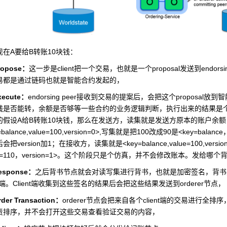
A
B
10
现在
要给
转账
块钱：
ropose
client
proposal
endorsi
：
这一步是
把一个交易，也就是一个
发送到
易都是通过链码也就是智能合约发起的，
xecute
endorsing peer
proposal
：
接收到交易的提案后，会把这个
放到智
钱是否能转，余额是否够等一些合约的业务逻辑判断，执行出来的结果是
A
B
10
的假设
给
转账
块钱，那么在发送方，读集就是发送方原本的账户余额
balance,value=100,version=0>,
100
90
<key=balance
写集就是把
改成
是
version
1
<key=balance,value=100,versio
后会把
加
；在接收方，读集就是
e=110
version=1>
，
。这个阶段只是个仿真，并不会修改账本。发给哪个
esponse
：
之后背书节点就会对读写集进行背书，也就是加密签名，背书
Client
orderer
端。
端收集到这些签名的结果后会把这些结果发送到
节点，
rder Transaction
orderer
client
：
节点会把来自各个
端的交易进行全排序
责排序，并不会打开这些交易查看验证交易的内容，