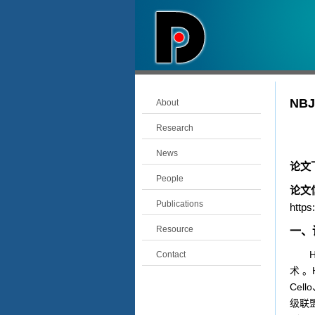
NBJ
About
Research
News
论文
People
论文
Publications
https
Resource
一、
H
Contact
术 。
Cello
级联