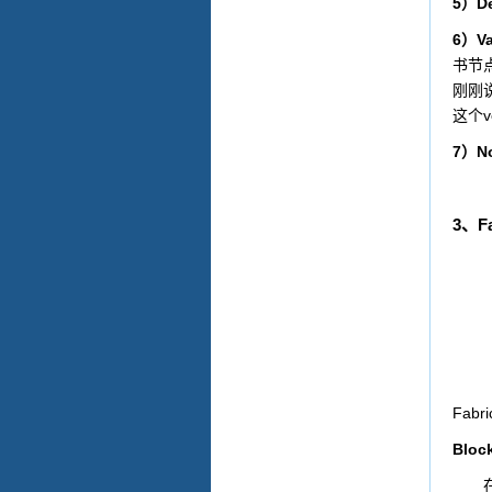
5
De
）
6
Va
）
书节
刚刚
v
这个
7
No
）
3
F
、
Fabri
Bloc