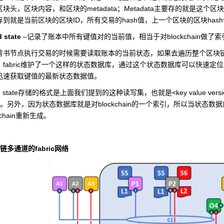
metadata
Metadata
区块头，区块内容，和区块的
；
主要存的就是这个区块
ID
hash
hash
存到就是当前区块的区块
，所有交易的
值，上一个区块的区块
 state
–
blockchain
记录了账本中所有键值对的当前值，相当于对
做了索
背书节点执行交易的时候需要读取账本的当前状态，如果去遍历整个区块
fabric
，
维护了一个这样的状态数据库，通过这个状态数据库可以快速定位
迅速获取键值的最新状态数据值。
 state
<key value vers
存储的格式是上面我们提到的这种读写集，也就是
blockchain
。另外，因为状态数据库就是对
的一个索引，所以当状态数据
chain
重新生成。
fabric
链多通道的
网络