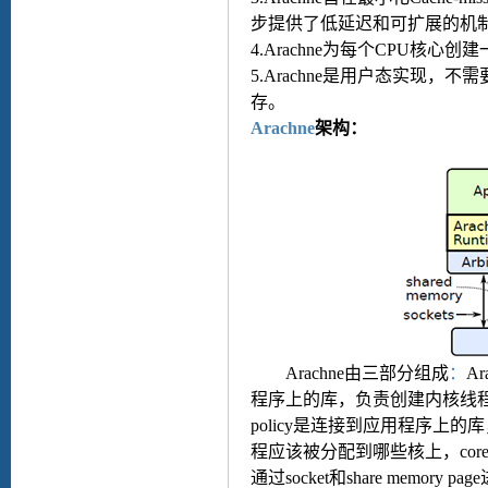
步提供了低延迟和可扩展的机
4.Arachne
为每个
CPU
核心创建
5.Arachne
是用户态实现，不需
存
。
Arachne
架构
：
Arachne
由三部分组成
：
Ar
程序上的库，负责创建内核线
policy
是连接到应用程序上的库
程应该被分配到哪些核上，
core
通过
socket
和
share memory page