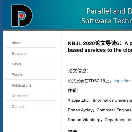
NBJL 2020论文导读6：A priva
About
based services to the cl
Research
News
论文信息：
People
TDSC’19
https://i
论文发表在
上，
Publications
作者：
Resource
Xiaojie Zhu
Informatics Universi
，
Contact
Erman Ayday
Computer Engineeri
，
Roman Vitenberg
Department of 
，