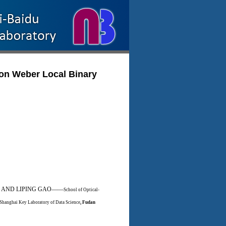
n Weber Local Binary
N, AND LIPING GAO——
School of Optical-
 Shanghai Key Laboratory of Data Science
, Fudan