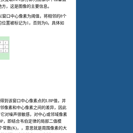
地方，这是图像的主要信息。
以窗口中心像素为阈值，将相邻的
8
个
的位置被标记为
1
，否则为
0
。具体如
得到该窗口中心像素点的
LBP
值，并
邻像素和中心像素之间的差异，因此
于它对噪声很敏感，对中心或邻域像素
BP
，即结合韦伯定律的局部二值模
个常数
(K)
，
，
意思就是周围像素的大