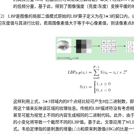
的低频分量，基于此，
得到了图像强度（亮度
/
灰度）变换平缓的
） LBP
是图像的
局部二值模式原始的
LBP
算子定义为在
3
∗
3
的窗口内，
的灰度值与其进行比较，若周围像素值大于等于中心像素值，则该像素点
。
这样利用上式，
3
∗
3
邻域内的
8
个点经比较可产生
8
位二进制数，即
用这个值来反映该区域的纹理信息。
传统的
LBP
描述符没有考虑相
甚至可能为视觉上不同的内容生成相同的二进制代码。此外，由
的小变化将导致一个截然不同的
LBP
值。基于此，文章应用了
WL
式。韦伯定律指的是刺激的增量
(
△
I)
和原来刺激值
(IBG)
的比是一