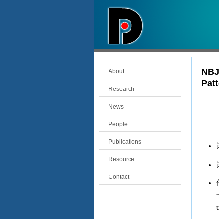
NBJ
About
Patt
Research
News
People
Publications
Resource
Contact
E
U