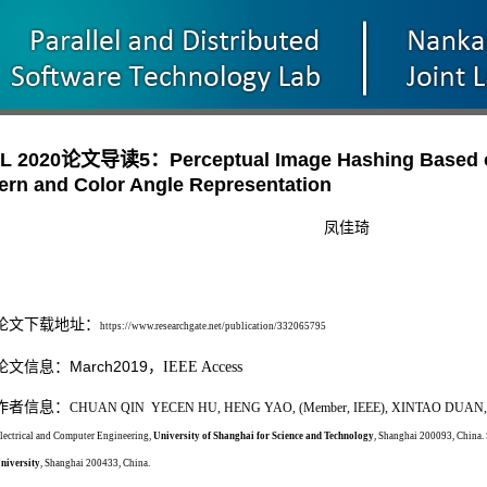
L 2020论文导读5：Perceptual Image Hashing Based o
ern and Color Angle Representation
凤佳琦
论文下载地址：
https://www.researchgate.net/publication/332065795
March2019
论文信息：
，
IEEE Access
作者信息：
CHUAN QIN YECEN HU, HENG YAO, (Member, IEEE), XINTAO DUA
lectrical and Computer Engineering,
University of Shanghai for Science and Technology
, Shanghai 200093, China.
niversity
, Shanghai 200433, China.