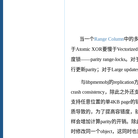
当一个
Range Column
中的
于
Atomic XOR
要慢于
Vectoriz
度锁——
parity range-locks
。对
行更新
parity
；对于
Large update
与
libpmemobj
的
replication
crash consistency
，除此之外还
支持任意位置的单
4KB page
的
质导致的，为了提高容错度，
样会增加计算
parity
的开销。除
时修改同一个
object
，这同时也