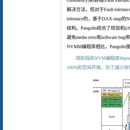
consistency)
和容错
(Fault toleranc
解决方法，但对于
Fault toleranc
tolerance
的，基于
DAX-map
的
N
结构。
Pangolin
结合了校验和
(c
避免
media error
和
software bug
带
NVMM
编程库相比，
Pangolin
现阶段的
NVM
编程库
libp
100%
的空间开销，为了减少存