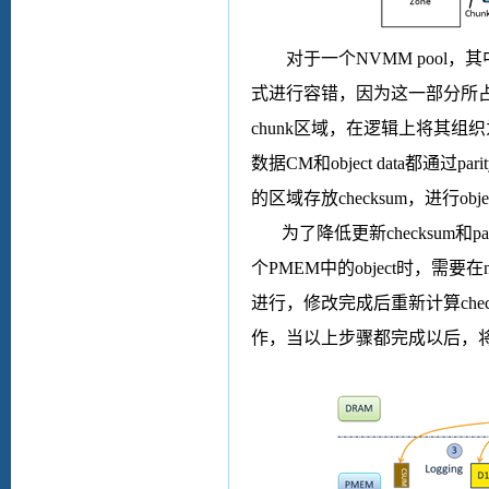
对于一个
NVMM pool
，其
式进行容错，因为这一部分所
chunk
区域，在逻辑上将其组织
数据
CM
和
object data
都通过
pari
的区域存放
checksum
，进行
obje
为了降低更新
checksum
和
pa
个
PMEM
中的
object
时，需要在
进行，修改完成后重新计算
che
作，当以上步骤都完成以后，