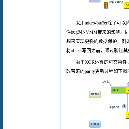
采用
micro-buffer
除了可以
件
bug
对
NVMM
带来的影响。
想来实现更强的数据保护，例
将
object
写回之前，通过验证其
由于
XOR
运算的可交换性
改带来的
parity
更新过程如下图