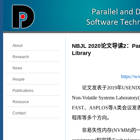
NBJL 2020论文导读2：Pangoli
About
Library
Research
News
https://w
People
论文发表于
2019
年
USENIX 
Publications
Non-Volatile Systems Laborator
Resource
FAST
、
ASPLOS
等
A
类会议发
Contact
程库等多个方向。
非易失性内存
(NVMM)
的