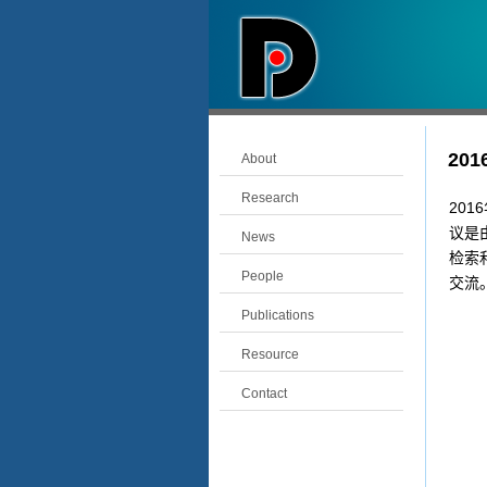
20
About
Research
20
议是
News
检索
People
交流
Publications
Resource
Contact