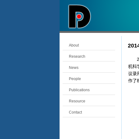
20
About
Research
20
机科学学
News
议录用
People
作了
Publications
Resource
Contact