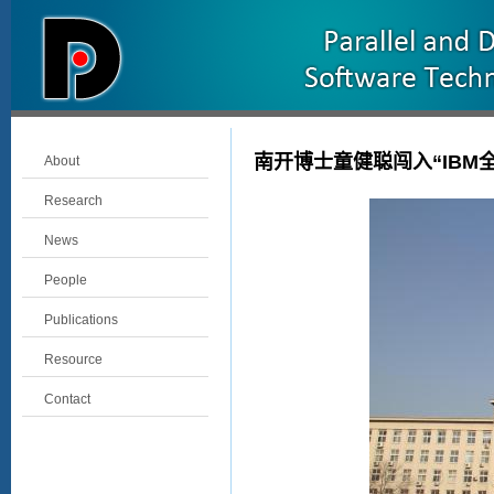
南开博士童健聪闯入“IBM
About
Research
News
People
Publications
Resource
Contact