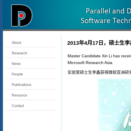
2013年4月17日，硕士
About
Research
Master Candidate Xin Li has recei
Microsoft Research Asia.
News
实验室硕士生李鑫获得微软亚洲研
People
Publications
Resource
Contact