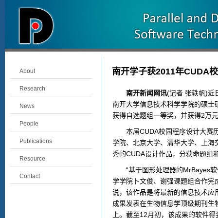
南开学子获2011年CUD
About
Research
南开新闻网讯
(记者 张轶帆)近
南开大学信息技术科学学院的硕士研
News
获得自选题组一等奖，并获得2万
People
本届CUDA校园程序设计大赛历时
Publications
学院、北京大学、清华大学、上海
秀的CUDA设计作品，分获命题组
Resource
“基于图形处理器的MrBayes
Contact
学学院卜文俊、谢强课题组合作完
说，该作品是将最新的信息技术应
成果发表在生物信息学顶级期刊生物
上。截至12月初，该成果的软件得