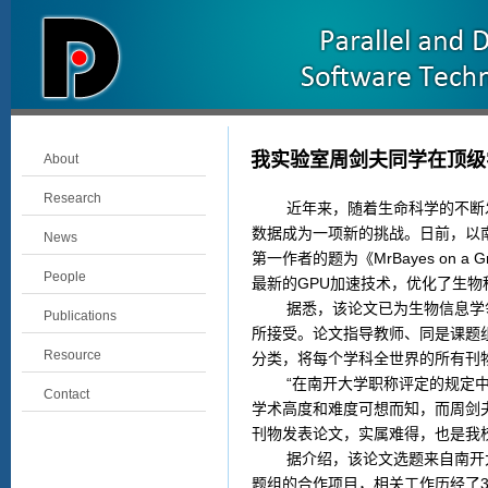
我实验室周剑夫同学在顶级
About
Research
近年来，随着生命科学的不断发
数据成为一项新的挑战。日前，以南
News
第一作者的题为《MrBayes on a G
People
最新的GPU加速技术，优化了生物
据悉，该论文已为生物信息学领域的
Publications
所接受。论文指导教师、同是课题
Resource
分类，将每个学科全世界的所有刊
“在南开大学职称评定的规定中，
Contact
学术高度和难度可想而知，而周剑
刊物发表论文，实属难得，也是我
据介绍，该论文选题来自南开大
题组的合作项目，相关工作历经了