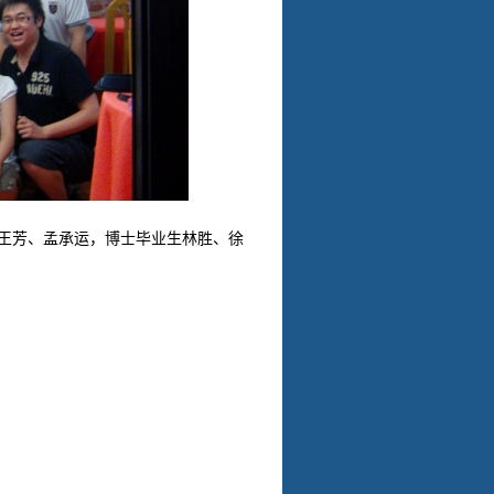
勇、王芳、孟承运，博士毕业生林胜、徐